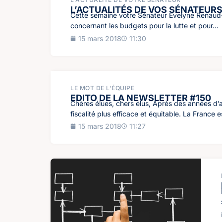
L’ACTUALITÉS DE VOS SÉNATEUR
Cette semaine votre Sénateur Evelyne Renaud-G
concernant les budgets pour la lutte et pour...
15 mars 2018
11:30
LE MOT DE L'ÉQUIPE
EDITO DE LA NEWSLETTER #150
Chères élues, chers élus, Après des années d
fiscalité plus efficace et équitable. La France es
15 mars 2018
11:27