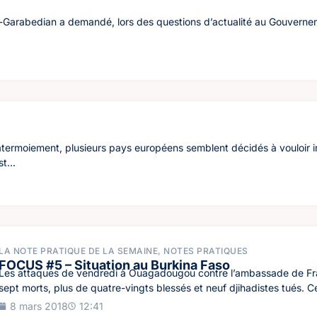
S
arabedian a demandé, lors des questions d’actualité au Gouvernemen
’atermoiement, plusieurs pays européens semblent décidés à vouloir
t...
LA NOTE PRATIQUE DE LA SEMAINE
,
NOTES PRATIQUES
FOCUS #5 – Situation au Burkina Faso
Les attaques de vendredi à Ouagadougou contre l’ambassade de Fran
sept morts, plus de quatre-vingts blessés et neuf djihadistes tués. Ce
8 mars 2018
12:41