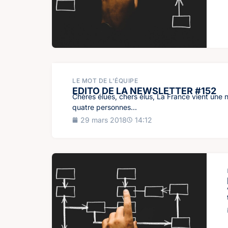
LE MOT DE L'ÉQUIPE
EDITO DE LA NEWSLETTER #152
Chères élues, chers élus, La France vient une n
quatre personnes...
29 mars 2018
14:12