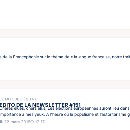
S
e de la Francophonie sur le thème de « la langue française, notre trai
LE MOT DE L'ÉQUIPE
EDITO DE LA NEWSLETTER #151
Chères élues, chers élus, Les élections européennes auront lieu dans
importance à mes yeux. A l’heure où le populisme et l’autoritarisme g
22 mars 2018
12:17