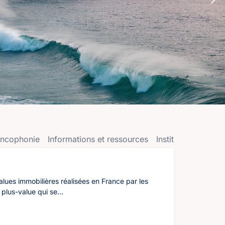
ancophonie
Informations et ressources
Institutions
L'AC
lues immobilières réalisées en France par les
plus-value qui se...