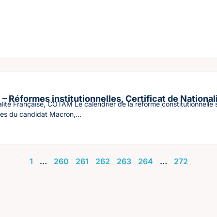
éformes institutionnelles, Certificat de Nationa
nalité Française, COTAM Le calendrier de la réforme constitutionnelle
ses du candidat Macron,...
1
…
260
261
262
263
264
…
272