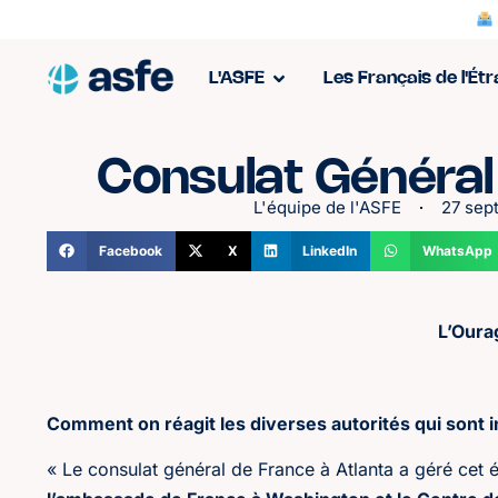
L'ASFE
Les Français de l'Ét
Consulat Général
L'équipe de l'ASFE
27 sep
Facebook
X
LinkedIn
WhatsApp
L’Oura
Comment on réagit les diverses autorités qui sont 
« Le consulat général de France à Atlanta a géré cet