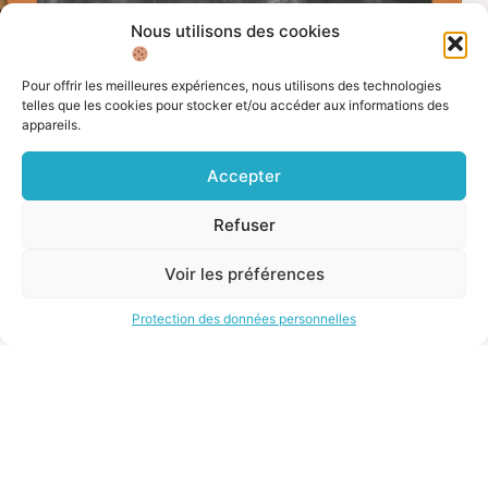
Nous utilisons des cookies
Pour offrir les meilleures expériences, nous utilisons des technologies
telles que les cookies pour stocker et/ou accéder aux informations des
appareils.
INFORMATIONS ET RESSOURCES
,
EDUCATION
,
L'ACTUALITÉ
DU JOUR
Cession des établissements de la Mission
Accepter
laïque française en Espagne : inquiétudes
persistantes et réponses encore partielles
Refuser
La décision de la Mission laïque française (MLF) de céder
ses neuf établissements scolaires en Espagne continue de
Voir les préférences
susciter de vives interrogations. À travers une question
écrite adressée au ministre...
Protection des données personnelles
30 avril 2026
10:09
1
2
3
…
17