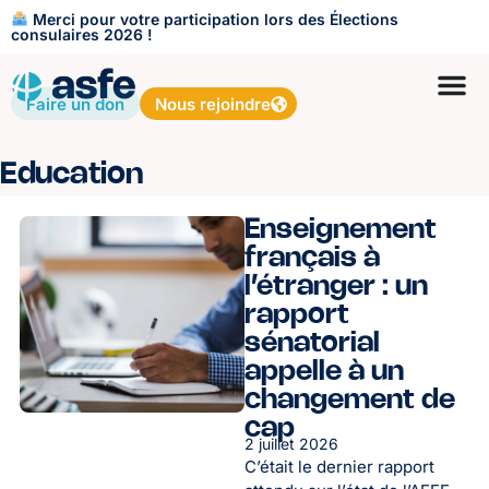
Merci pour votre participation lors des Élections
consulaires 2026 !
Faire un don
Nous rejoindre
Education
Enseignement
français à
l’étranger : un
rapport
sénatorial
appelle à un
changement de
cap
2 juillet 2026
C’était le dernier rapport