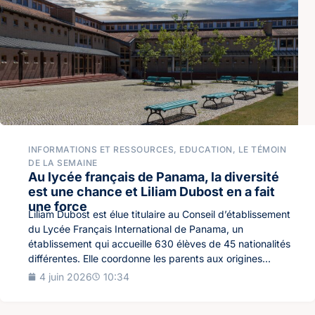
INFORMATIONS ET RESSOURCES
,
EDUCATION
,
LE TÉMOIN
DE LA SEMAINE
Au lycée français de Panama, la diversité
est une chance et Liliam Dubost en a fait
une force
Liliam Dubost est élue titulaire au Conseil d’établissement
du Lycée Français International de Panama, un
établissement qui accueille 630 élèves de 45 nationalités
différentes. Elle coordonne les parents aux origines...
4 juin 2026
10:34