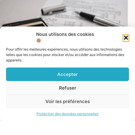
Nous utilisons des cookies
Pour offrir les meilleures expériences, nous utilisons des technologies
telles que les cookies pour stocker et/ou accéder aux informations des
appareils.
Accepter
FISCALITÉ
,
INFORMATIONS ET RESSOURCES
Refuser
La location meublée, une opportunité à
saisir pour les non-résidents ? (4/4)
Ce qui change en 2025La loi de finances pour 2025
Voir les préférences
introduit une réforme importante du régime réel de la
location meublée non professionnelle (LMNP). Désormais,
Protection des données personnelles
lors de la revente d’un...
12 janvier 2023
11:16