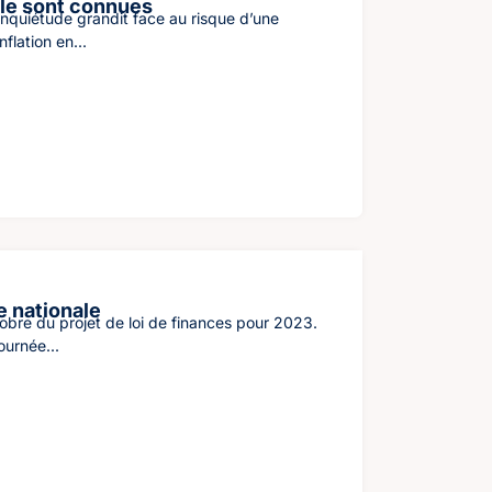
ile sont connues
’inquiétude grandit face au risque d’une
flation en...
e nationale
obre du projet de loi de finances pour 2023.
ournée...