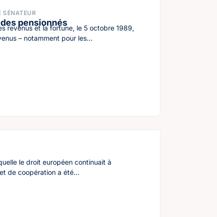
E SÉNATEUR
n des pensionnés
les revenus et la fortune, le 5 octobre 1989,
venus – notamment pour les...
quelle le droit européen continuait à
t de coopération a été...