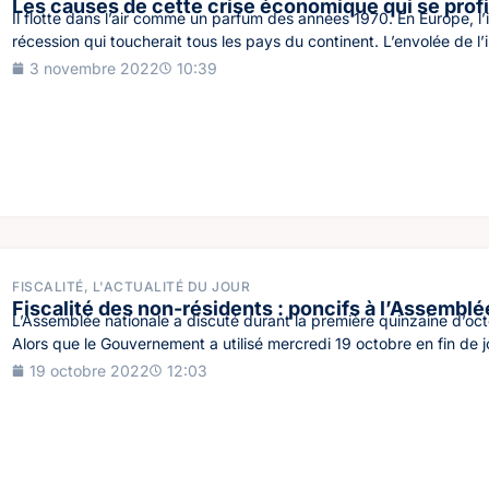
Les causes de cette crise économique qui se prof
Il flotte dans l’air comme un parfum des années 1970. En Europe, l
récession qui toucherait tous les pays du continent. L’envolée de l’in
3 novembre 2022
10:39
FISCALITÉ
,
L'ACTUALITÉ DU JOUR
Fiscalité des non-résidents : poncifs à l’Assemblé
L’Assemblée nationale a discuté durant la première quinzaine d’oct
Alors que le Gouvernement a utilisé mercredi 19 octobre en fin de j
19 octobre 2022
12:03