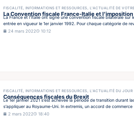
FISCALITÉ
,
INFORMATIONS ET RESSOURCES
,
L'ACTUALITÉ DE VOTR
La Convention fiscale France-Italie et l’impositio
La France et l’Italie ont signé une convention fiscale bilatérale sur 
entrée en vigueur le 1er janvier 1992. Pour chaque catégorie de re
24 mars 2022
10:12
FISCALITÉ
,
INFORMATIONS ET RESSOURCES
,
L'ACTUALITÉ DU JOUR
Conséquences fiscales du Brexit
Le 1er janvier 2021 s’est achevée la période de transition durant la
s’appliquer au Royaume-Uni. In extremis, un accord de commerce e
2 mars 2022
18:40