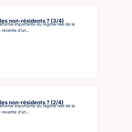
 les non-résidents ? (3/4)
éforme importante du régime réel de la
 revente d’un...
 les non-résidents ? (2/4)
éforme importante du régime réel de la
 revente d’un...