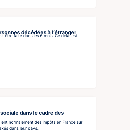
ersonnes décédées à l’étranger
t être faite dans les 6 mois. Ce délai est
 sociale dans le cadre des
ient normalement des impôts en France sur
axés dans leur pays...