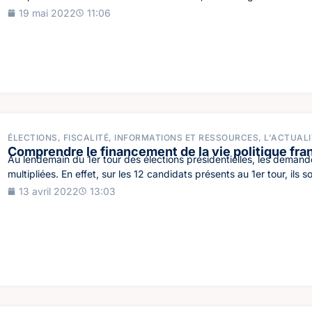
19 mai 2022
11:06
ÉLECTIONS
,
FISCALITÉ
,
INFORMATIONS ET RESSOURCES
,
L'ACTUALI
Comprendre le financement de la vie politique fra
Au lendemain du 1er tour des élections présidentielles, les dema
multipliées. En effet, sur les 12 candidats présents au 1er tour, ils so
13 avril 2022
13:03