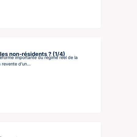
les non-résidents ? (1/4)
éforme importante du régime réel de la
 revente d’un...