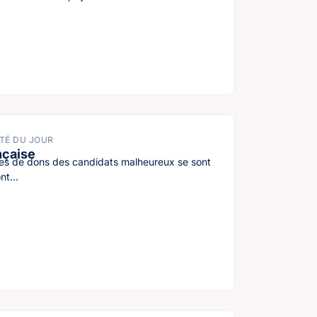
TÉ DU JOUR
nçaise
ndes de dons des candidats malheureux se sont
nt...