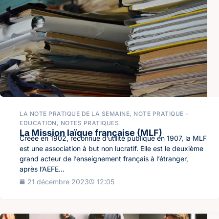
LA NOTE PRATIQUE DE LA SEMAINE
,
NOTE PRATIQUE -
EDUCATION
,
NOTES PRATIQUES
La Mission laïque française (MLF)
Créée en 1902, reconnue d’utilité publique en 1907, la MLF
est une association à but non lucratif. Elle est le deuxième
grand acteur de l’enseignement français à l’étranger,
après l’AEFE...
21 décembre 2023
12:05