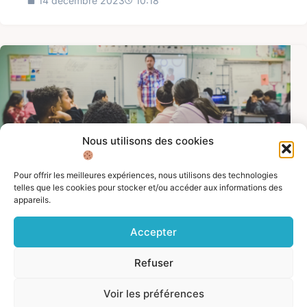
14 décembre 2023
10:18
Nous utilisons des cookies
Pour offrir les meilleures expériences, nous utilisons des technologies
telles que les cookies pour stocker et/ou accéder aux informations des
appareils.
Accepter
EDUCATION
,
NOTE PRATIQUE - EDUCATION
,
NOTES
PRATIQUES
Refuser
Le programme pHARe : quel déploiement à
l’étranger ?
Dans le cadre du déploiement du programme pHARe
Voir les préférences
rendu obligatoire au sein de l’ensemble des