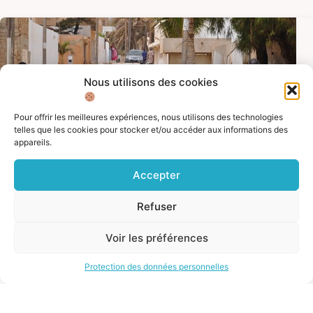
Nous utilisons des cookies
Pour offrir les meilleures expériences, nous utilisons des technologies
telles que les cookies pour stocker et/ou accéder aux informations des
appareils.
Accepter
Refuser
FISCALITÉ
,
INFORMATIONS ET RESSOURCES
,
L'ACTUALITÉ
DU JOUR
Voir les préférences
La fiscalité pour les Français au Sénégal
La convention fiscale signée entre la France et le Sénégal
tend à éviter les doubles impositions notamment en
Protection des données personnelles
matière d’impôt sur le revenu et de succession. Nous
détaillons ici les...
22 juillet 2019
11:40