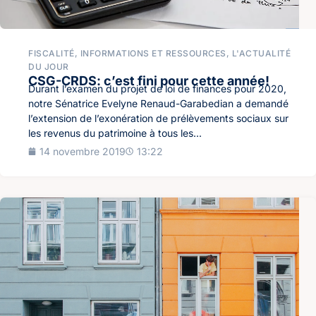
FISCALITÉ
,
INFORMATIONS ET RESSOURCES
,
L'ACTUALITÉ
DU JOUR
CSG-CRDS: c’est fini pour cette année!
Durant l’examen du projet de loi de finances pour 2020,
notre Sénatrice Evelyne Renaud-Garabedian a demandé
l’extension de l’exonération de prélèvements sociaux sur
les revenus du patrimoine à tous les...
14 novembre 2019
13:22