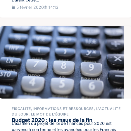
5 février 2020
14:13
FISCALITÉ
,
INFORMATIONS ET RESSOURCES
,
L'ACTUALITÉ
DU JOUR
,
LE MOT DE L'ÉQUIPE
Budget 2020 : les maux de la fin
L’examen du projet de loi de finances pour 2020 est
parvenu à son terme et les avancées pour les Français