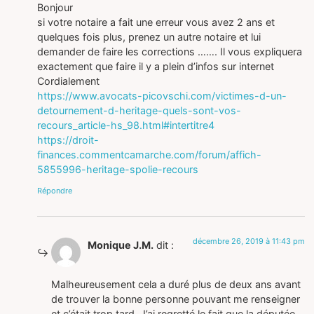
Bonjour
si votre notaire a fait une erreur vous avez 2 ans et
quelques fois plus, prenez un autre notaire et lui
demander de faire les corrections ……. Il vous expliquera
exactement que faire il y a plein d’infos sur internet
Cordialement
https://www.avocats-picovschi.com/victimes-d-un-
detournement-d-heritage-quels-sont-vos-
recours_article-hs_98.html#intertitre4
https://droit-
finances.commentcamarche.com/forum/affich-
5855996-heritage-spolie-recours
Répondre
décembre 26, 2019 à 11:43 pm
Monique J.M.
dit :
Malheureusement cela a duré plus de deux ans avant
de trouver la bonne personne pouvant me renseigner
et c’était trop tard. J’ai regretté le fait que la députée