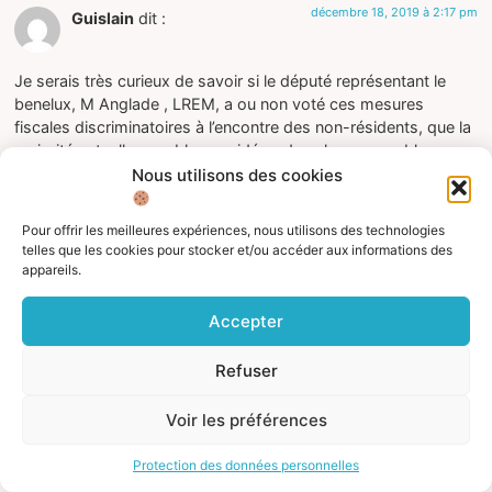
décembre 18, 2019 à 2:17 pm
Guislain
dit :
Je serais très curieux de savoir si le député représentant le
benelux, M Anglade , LREM, a ou non voté ces mesures
fiscales discriminatoires à l’encontre des non-résidents, que la
majorité actuelle, semble considérer dans leur ensemble
comme des exilés fiscaux bons à pressurer par tous les
Nous utilisons des cookies
moyens…
Notre député, dont nous n’avons strictement aucune nouvelle
Pour offrir les meilleures expériences, nous utilisons des technologies
de son activité effective au bénéfice de ceux qu’il est présumé
telles que les cookies pour stocker et/ou accéder aux informations des
représenter, semble en effet très occupé à mener sa
appareils.
« carrière » au sein de LREM, du moins si l’on en juge par les
échos qu’en donne la presse française qui laisse penser que
Accepter
son principal souci est de jouer des coudes et de se hausser
du col, auprès du gouvernement;
Refuser
il n’est pas inutile de rappeler que ce jeune homme, (rastignac),
au parcours bien léger, n’a été élu que par un heureux
Voir les préférences
concours de circonstances
Répondre
Protection des données personnelles