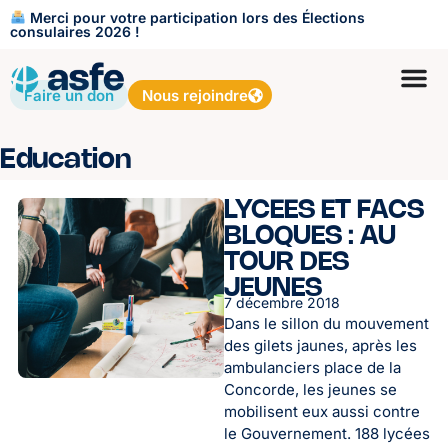
Merci pour votre participation lors des Élections
consulaires 2026 !
Faire un don
Nous rejoindre
Education
LYCEES ET FACS
BLOQUES : AU
TOUR DES
JEUNES
7 décembre 2018
Dans le sillon du mouvement
des gilets jaunes, après les
ambulanciers place de la
Concorde, les jeunes se
mobilisent eux aussi contre
le Gouvernement. 188 lycées