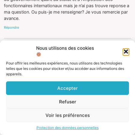
fonctionnaires internationaux mais je n’ai pas trouve reponse a
ma question. Ou puis-je me renseigner? Je vous remercie par
avance.
Répondre
Nous utilisons des cookies
juillet 22, 2022 à 10:33 am
ASFE
dit :
Pour offrir les meilleures expériences, nous utilisons des technologies
Bonjour Jacqueline,
telles que les cookies pour stocker et/ou accéder aux informations des
appareils.
Vous pourriez très bien être non résident fiscal en France
mais je vous conseille de vous adresser à votre Direction
Accepter
des ressources humaines qui aura plus l’habitude de ces
questions très spécifiques liées au statut de fonctionnaire
Refuser
international et des accords signés.
Pour vous aider, voici les grandes lignes du statut fiscal
Voir les préférences
mais vous devez déjà en avoir connaissance :
https://www.impots.gouv.fr/international-
Protection des données personnelles
particulier/questions/je-travaille-pour-une-organisation-