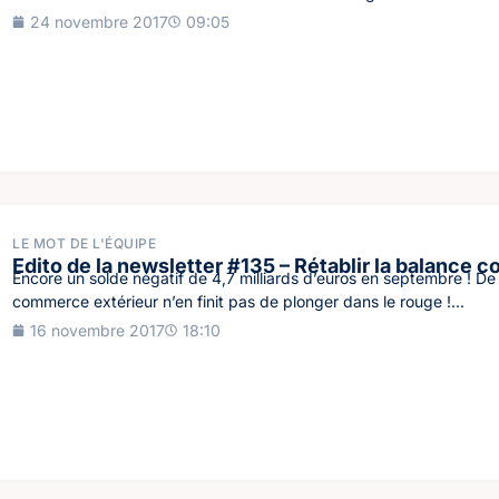
24 novembre 2017
09:05
LE MOT DE L'ÉQUIPE
Edito de la newsletter #135 – Rétablir la balance 
Encore un solde négatif de 4,7 milliards d’euros en septembre ! D
commerce extérieur n’en finit pas de plonger dans le rouge !...
16 novembre 2017
18:10