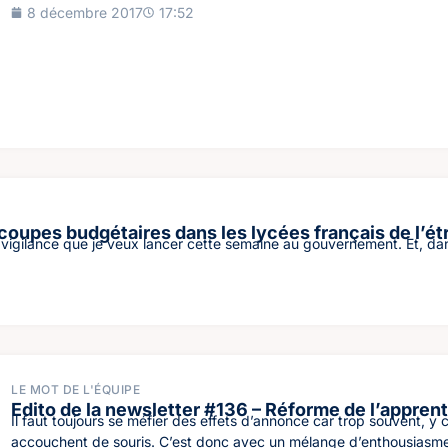
8 décembre 2017
17:52
 coupes budgétaires dans les lycées français de l’ét
la vigilance que je veux lancer cette semaine au gouvernement. Et,
LE MOT DE L'ÉQUIPE
Edito de la newsletter #136 – Réforme de l’apprent
Il faut toujours se méfier des effets d’annonce car trop souvent, y
accouchent de souris. C’est donc avec un mélange d’enthousiasme 