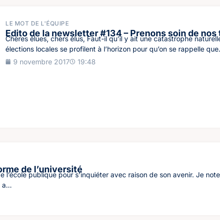
LE MOT DE L'ÉQUIPE
Edito de la newsletter #134 – Prenons soin de nos t
Chères élues, chers élus, Faut-il qu’il y ait une catastrophe naturel
élections locales se profilent à l’horizon pour qu’on se rappelle que.
9 novembre 2017
19:48
orme de l’université
 l’école publique pour s’inquiéter avec raison de son avenir. Je not
a...