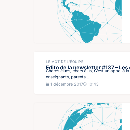
LE MOT DE L'ÉQUIPE
Edito de la newsletter #137 – Les
Chères élues, chers élus, C’est un appel à 
enseignants, parents...
1 décembre 2017
10:43