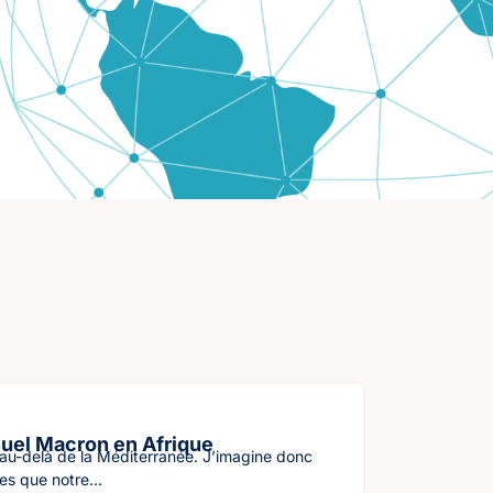
uel Macron en Afrique
 au-delà de la Méditerranée. J’imagine donc
es que notre...