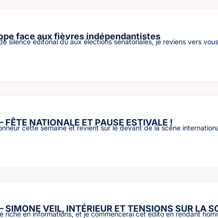
rope face aux fièvres indépendantistes
e silence éditorial dû aux élections sénatoriales, je reviens vers vou
– FÊTE NATIONALE ET PAUSE ESTIVALE !
onneur cette semaine et revient sur le devant de la scène internationa
– SIMONE VEIL, INTÉRIEUR ET TENSIONS SUR LA 
été riche en informations, et je commencerai cet édito en rendant h