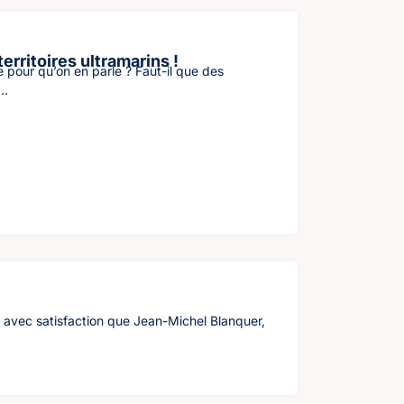
erritoires ultramarins !
le pour qu’on en parle ? Faut-il que des
..
e avec satisfaction que Jean-Michel Blanquer,