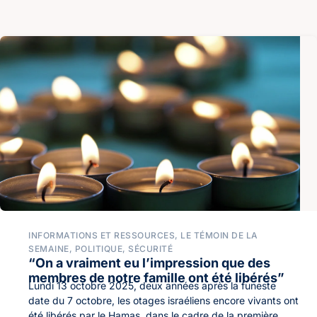
INFORMATIONS ET RESSOURCES
,
LE TÉMOIN DE LA
SEMAINE
,
POLITIQUE
,
SÉCURITÉ
“On a vraiment eu l’impression que des
membres de notre famille ont été libérés”
Lundi 13 octobre 2025, deux années après la funeste
date du 7 octobre, les otages israéliens encore vivants ont
été libérés par le Hamas, dans le cadre de la première...