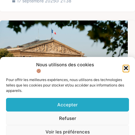
17 septembre 2025
21:38
Nous utilisons des cookies
Pour offrir les meilleures expériences, nous utilisons des technologies
telles que les cookies pour stocker et/ou accéder aux informations des
appareils.
Accepter
LE MOT DE L'ÉQUIPE
,
INFORMATIONS ET RESSOURCES
,
POLITIQUE
Que se passe-t-il en France ?
Refuser
Nous sommes très heureux de vous retrouver après cette
pause estivale de quelques semaines. Depuis notre
Voir les préférences
dernière newsletter, que d’événements ! En France, mais