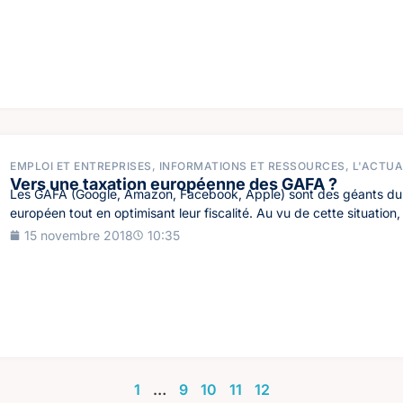
EMPLOI ET ENTREPRISES
,
INFORMATIONS ET RESSOURCES
,
L'ACTUA
Vers une taxation européenne des GAFA ?
Les GAFA (Google, Amazon, Facebook, Apple) sont des géants du 
européen tout en optimisant leur fiscalité. Au vu de cette situation, 
15 novembre 2018
10:35
1
…
9
10
11
12