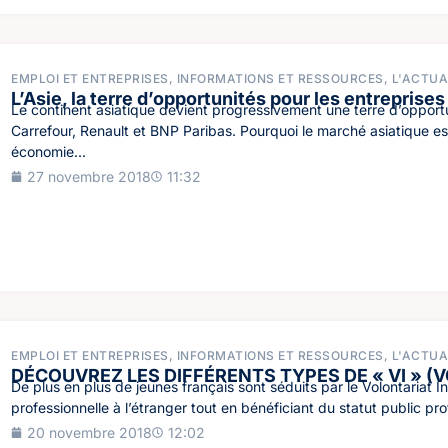
EMPLOI ET ENTREPRISES
,
INFORMATIONS ET RESSOURCES
,
L'ACTUA
L’Asie, la terre d’opportunités pour les entreprise
Le continent asiatique devient progressivement une terre d’opport
Carrefour, Renault et BNP Paribas. Pourquoi le marché asiatique es
économie...
27 novembre 2018
11:32
EMPLOI ET ENTREPRISES
,
INFORMATIONS ET RESSOURCES
,
L'ACTUA
DÉCOUVREZ LES DIFFÉRENTS TYPES DE « VI » (
De plus en plus de jeunes français sont séduits par le Volontariat In
professionnelle à l’étranger tout en bénéficiant du statut public pro
20 novembre 2018
12:02