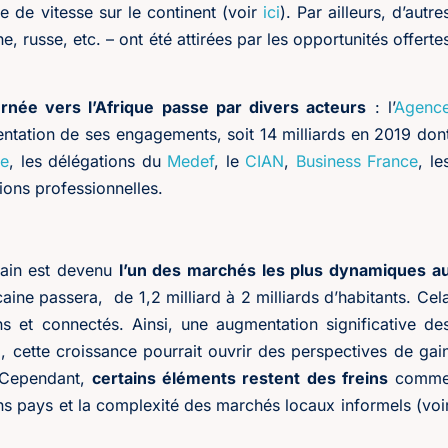
 de vitesse sur le continent (voir
ici
). Par ailleurs, d’autre
 russe, etc. – ont été attirées par les opportunités offerte
ournée vers l’Afrique passe par divers acteurs
: l’
Agenc
tation de ses engagements, soit 14 milliards en 2019 don
ce
, les délégations du
Medef
, le
CIAN
,
Business France
, le
tions professionnelles.
cain est devenu
l’un des marchés les plus dynamiques a
caine passera, de 1,2 milliard à 2 milliards d’habitants. Cel
s et connectés. Ainsi, une augmentation significative de
si, cette croissance pourrait ouvrir des perspectives de gai
. Cependant,
certains éléments restent des freins
comm
tains pays et la complexité des marchés locaux informels (voi