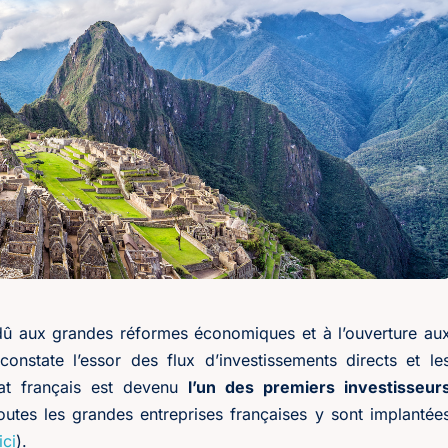
û aux grandes réformes économiques et à l’ouverture au
onstate l’essor des flux d’investissements directs et le
tat français est devenu
l’un des premiers investisseur
outes les grandes entreprises françaises y sont implantée
ici
).