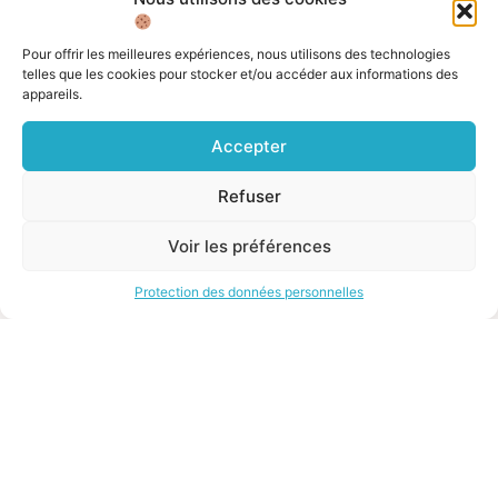
Pour offrir les meilleures expériences, nous utilisons des technologies
telles que les cookies pour stocker et/ou accéder aux informations des
appareils.
Accepter
L'ASFE
Les Français de
l'Étranger
Le mot d'introduction
Refuser
Toutes nos actions
Qu'est-ce que l'ASFE ?
Le témoin de la semaine
Voir les préférences
La charte
Le sondage de la semaine
Le financement
Protection des données personnelles
Notre histoire
Les sénateurs
Autre liens
Divers
Toutes les ressources
Protection des données
personnelles
Actualités
Mentions légales