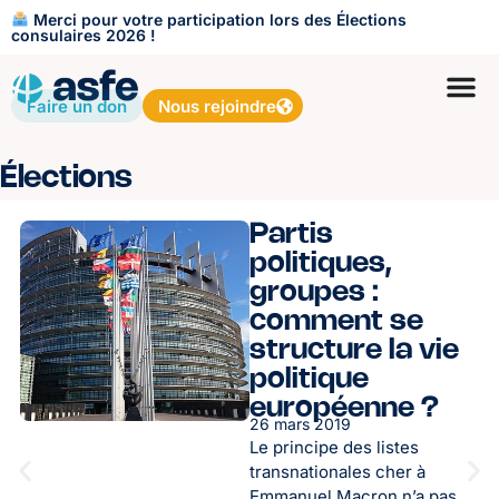
Merci pour votre participation lors des Élections
consulaires 2026 !
Faire un don
Nous rejoindre
Élections
Partis
politiques,
groupes :
comment se
structure la vie
politique
européenne ?
26 mars 2019
Le principe des listes
transnationales cher à
Emmanuel Macron n’a pas