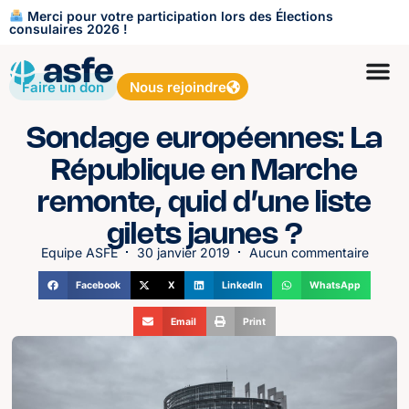
Merci pour votre participation lors des Élections
consulaires 2026 !
Faire un don
Nous rejoindre
Sondage européennes: La
République en Marche
remonte, quid d’une liste
gilets jaunes ?
Equipe ASFE
30 janvier 2019
Aucun commentaire
Facebook
X
LinkedIn
WhatsApp
Email
Print