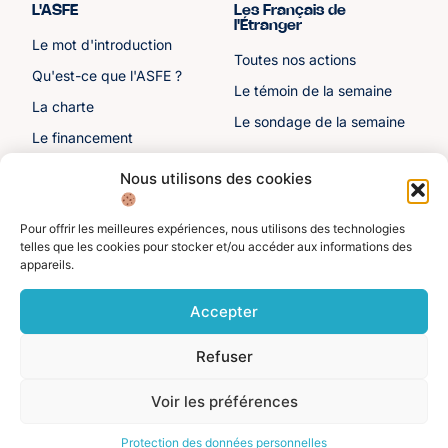
L'ASFE
Les Français de
l'Étranger
Le mot d'introduction
Toutes nos actions
Qu'est-ce que l'ASFE ?
Le témoin de la semaine
La charte
Le sondage de la semaine
Le financement
Notre histoire
Nous utilisons des cookies
Les sénateurs
Pour offrir les meilleures expériences, nous utilisons des technologies
Autre liens
Divers
telles que les cookies pour stocker et/ou accéder aux informations des
appareils.
Toutes les ressources
Protection des données
personnelles
Actualités
Accepter
Mentions légales
Contactez-nous
Refuser
Adhérer à l'ASFE
Je suis adhérent
Voir les préférences
©️ Alliance Solidaire des Français de l'Étranger. Tous droits réservés 2025.
Protection des données personnelles