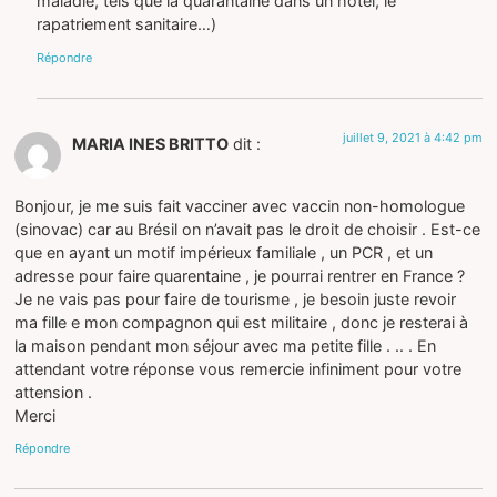
maladie, tels que la quarantaine dans un hotel, le
rapatriement sanitaire…)
Répondre
juillet 9, 2021 à 4:42 pm
MARIA INES BRITTO
dit :
Bonjour, je me suis fait vacciner avec vaccin non-homologue
(sinovac) car au Brésil on n’avait pas le droit de choisir . Est-ce
que en ayant un motif impérieux familiale , un PCR , et un
adresse pour faire quarentaine , je pourrai rentrer en France ?
Je ne vais pas pour faire de tourisme , je besoin juste revoir
ma fille e mon compagnon qui est militaire , donc je resterai à
la maison pendant mon séjour avec ma petite fille . .. . En
attendant votre réponse vous remercie infiniment pour votre
attension .
Merci
Répondre