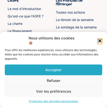
L'ASFE
Les Français de
l'Étranger
Le mot d'introduction
Toutes nos actions
Qu'est-ce que l'ASFE ?
Le témoin de la semaine
La charte
Le sondage de la semaine
Le financement
Nous utilisons des cookies
Notre histoire
Les sénateurs
Pour offrir les meilleures expériences, nous utilisons des technologies
telles que les cookies pour stocker et/ou accéder aux informations des
Autre liens
Divers
appareils.
Toutes les ressources
Protection des données
personnelles
Accepter
Actualités
Mentions légales
Contactez-nous
Refuser
Adhérer à l'ASFE
Voir les préférences
Je suis adhérent
Protection des données personnelles
©️ Alliance Solidaire des Français de l'Étranger. Tous droits réservés 2025.