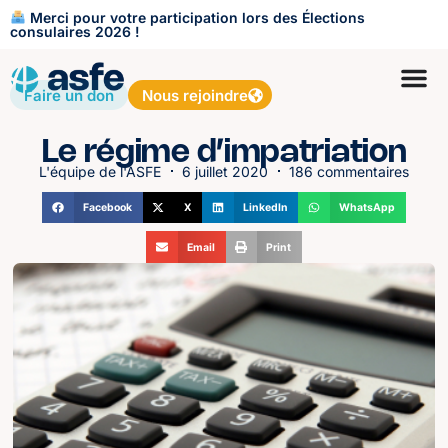
Merci pour votre participation lors des Élections
consulaires 2026 !
Faire un don
Nous rejoindre
Le régime d’impatriation
L'équipe de l'ASFE
6 juillet 2020
186 commentaires
Facebook
X
LinkedIn
WhatsApp
Email
Print