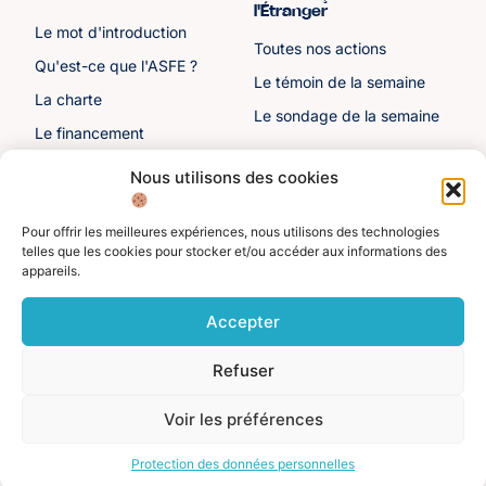
l'Étranger
Le mot d'introduction
Toutes nos actions
Qu'est-ce que l'ASFE ?
Le témoin de la semaine
La charte
Le sondage de la semaine
Le financement
Notre histoire
Nous utilisons des cookies
Les sénateurs
Pour offrir les meilleures expériences, nous utilisons des technologies
Autre liens
Divers
telles que les cookies pour stocker et/ou accéder aux informations des
appareils.
Toutes les ressources
Protection des données
personnelles
Actualités
Accepter
Mentions légales
Contactez-nous
Refuser
Adhérer à l'ASFE
Je suis adhérent
Voir les préférences
©️ Alliance Solidaire des Français de l'Étranger. Tous droits réservés 2025.
Protection des données personnelles