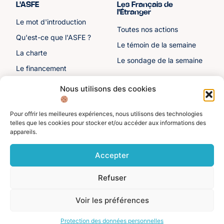
L'ASFE
Les Français de
l'Étranger
Le mot d'introduction
Toutes nos actions
Qu'est-ce que l'ASFE ?
Le témoin de la semaine
La charte
Le sondage de la semaine
Le financement
Notre histoire
Nous utilisons des cookies
Les sénateurs
Pour offrir les meilleures expériences, nous utilisons des technologies
Autre liens
Divers
telles que les cookies pour stocker et/ou accéder aux informations des
appareils.
Toutes les ressources
Protection des données
personnelles
Actualités
Accepter
Mentions légales
Contactez-nous
Refuser
Adhérer à l'ASFE
Je suis adhérent
Voir les préférences
©️ Alliance Solidaire des Français de l'Étranger. Tous droits réservés 2025.
Protection des données personnelles