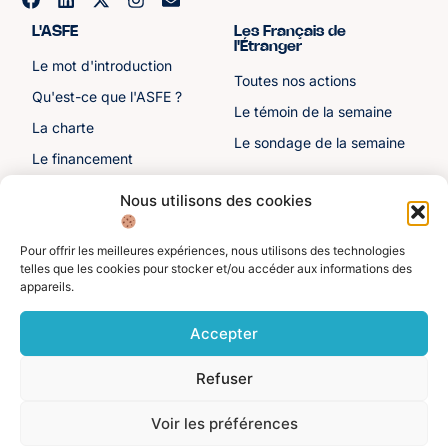
L'ASFE
Les Français de
l'Étranger
Le mot d'introduction
Toutes nos actions
Qu'est-ce que l'ASFE ?
Le témoin de la semaine
La charte
Le sondage de la semaine
Le financement
Notre histoire
Nous utilisons des cookies
Les sénateurs
Pour offrir les meilleures expériences, nous utilisons des technologies
Autre liens
Divers
telles que les cookies pour stocker et/ou accéder aux informations des
appareils.
Toutes les ressources
Protection des données
personnelles
Actualités
Accepter
Mentions légales
Contactez-nous
Refuser
Adhérer à l'ASFE
Je suis adhérent
Voir les préférences