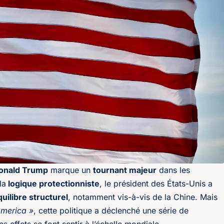
onald Trump
marque un
tournant majeur
dans les
la
logique protectionniste
, le président des États-Unis a
uilibre structurel
, notamment vis-à-vis de la Chine. Mais
America »
, cette politique a déclenché une série de
es effets se font sentir à l’échelle mondiale.