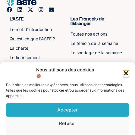
L'ASFE
Les Français de
l'Étranger
Le mot d'introduction
Toutes nos actions
Qu'est-ce que l'ASFE ?
Le témoin de la semaine
La charte
Le sondage de la semaine
Le financement
Notre histoire
Nous utilisons des cookies
Les sénateurs
Pour offrir les meilleures expériences, nous utilisons des technologies
Autre liens
Divers
telles que les cookies pour stocker et/ou accéder aux informations des
appareils.
Toutes les ressources
Protection des données
personnelles
Actualités
Accepter
Mentions légales
Contactez-nous
Refuser
Adhérer à l'ASFE
Je suis adhérent