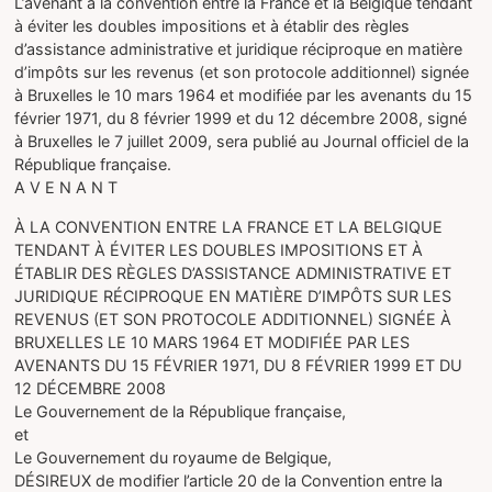
L’avenant à la convention entre la France et la Belgique tendant
à éviter les doubles impositions et à établir des règles
d’assistance administrative et juridique réciproque en matière
d’impôts sur les revenus (et son protocole additionnel) signée
à Bruxelles le 10 mars 1964 et modifiée par les avenants du 15
février 1971, du 8 février 1999 et du 12 décembre 2008, signé
à Bruxelles le 7 juillet 2009, sera publié au Journal officiel de la
République française.
A V E N A N T
À LA CONVENTION ENTRE LA FRANCE ET LA BELGIQUE
TENDANT À ÉVITER LES DOUBLES IMPOSITIONS ET À
ÉTABLIR DES RÈGLES D’ASSISTANCE ADMINISTRATIVE ET
JURIDIQUE RÉCIPROQUE EN MATIÈRE D’IMPÔTS SUR LES
REVENUS (ET SON PROTOCOLE ADDITIONNEL) SIGNÉE À
BRUXELLES LE 10 MARS 1964 ET MODIFIÉE PAR LES
AVENANTS DU 15 FÉVRIER 1971, DU 8 FÉVRIER 1999 ET DU
12 DÉCEMBRE 2008
Le Gouvernement de la République française,
et
Le Gouvernement du royaume de Belgique,
DÉSIREUX de modifier l’article 20 de la Convention entre la