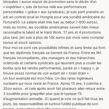
bloquées ( aucun espoir de promotion sans le décès d’un
« supérieur », pas de bonus relie aux performances
personnelles « grâce » aux syndicats), je suis parti prendre un
job en contrat local en Hongrie pour une société américaine du
Fortune50. Le salaire etait tres bas au debut (~600 euros),
mais au moins, les sociétés américaines savent bien mieux
reconnaître le talent et le Hard Work. 17 ans et 4 promotions
plus tard, j’en suis a plus de 10k euros par mois sans compter
bonus et stock options.
Pour moi ce sont ces possibilités infinies et sans limite qui font
que les diplômés français se barrent de France. Entre les RH
français incompétents, des managers et des hiérarchies
sclérosés et certains syndicats qui œuvrent plus a couler les
boites qu’a les rendre performantes, justes et « happy », je
trouve assez normal de voir autant de « brain drain ».
Un bon exemple est mon frère. Un des rares ingénieurs
nucleaire qui nous reste en France. Apres 15 ans, il culmine a
35oo euros…et cela après avoir fait plusieurs aller-retour entre
3 sociétés pour grappiller plus que le typique 1%
d’augmentation annuelle…Et quand je vois ce qu’il fait tous les
jours, les responsabilités et surtout l’utilité publique de son
boulot…il devrait toucher 15k euros par mois…