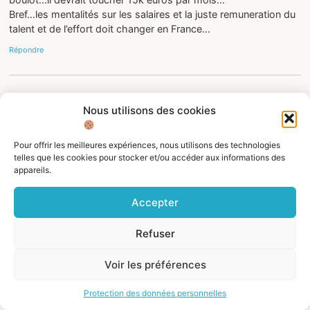
Bref…les mentalités sur les salaires et la juste remuneration du
talent et de l’effort doit changer en France…
Répondre
avril 13, 2023 à 10:30 pm
JP Burtin
dit :
Nous utilisons des cookies
Dans le mille! Rien à ajouter
Pour offrir les meilleures expériences, nous utilisons des technologies
telles que les cookies pour stocker et/ou accéder aux informations des
Répondre
appareils.
Accepter
novembre 3, 2022 à 9:47 am
PHIL2
dit :
Refuser
Malheureusement, la France est devenue un pays en voie de
Voir les préférences
développement. En effet, c’est la conclusion à laquelle on
arrive car plus rien ne marche (plus de Docteurs; queues sans
Protection des données personnelles
fin dans les hôpitaux, plus de sécurité ni à la ville ni à la