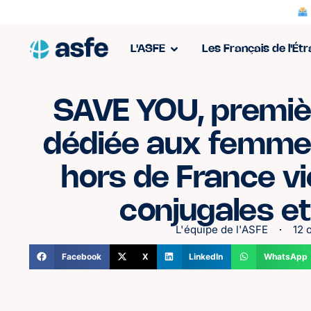
L'ASFE
Les Français de l'Ét
SAVE YOU, premiè
dédiée aux femmes
hors de France v
conjugales et
L'équipe de l'ASFE
12 
Facebook
X
LinkedIn
WhatsApp