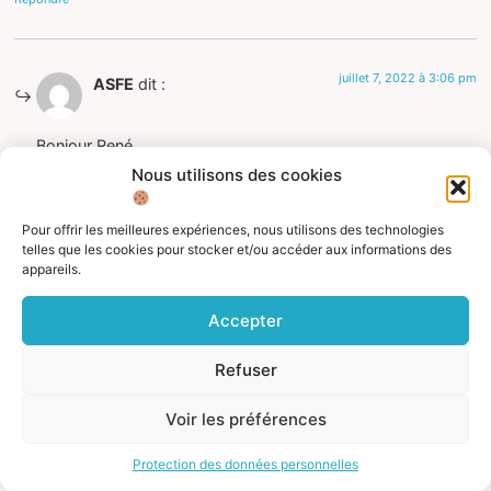
juillet 7, 2022 à 3:06 pm
ASFE
dit :
Bonjour René,
Nous utilisons des cookies
Vous pouvez retrouver sur votre compte personnel info
retraite les périodes travaillées en France ! L’article
mentionne la procédure : en cas de problème vous pouvez
Pour offrir les meilleures expériences, nous utilisons des technologies
telles que les cookies pour stocker et/ou accéder aux informations des
demander de l’assistance comme écrit ci-dessus aux
appareils.
services d’info retraite en cliquant sur le lien de l’article.
Répondre
Accepter
Refuser
juillet 7, 2022 à 3:53 pm
Jean-Bernard
dit :
Voir les préférences
Je vous fais part de mon expérience avec la CNAV. Cela fait
Protection des données personnelles
plus de trois ans que j’essaie sans succès d’obtenir le