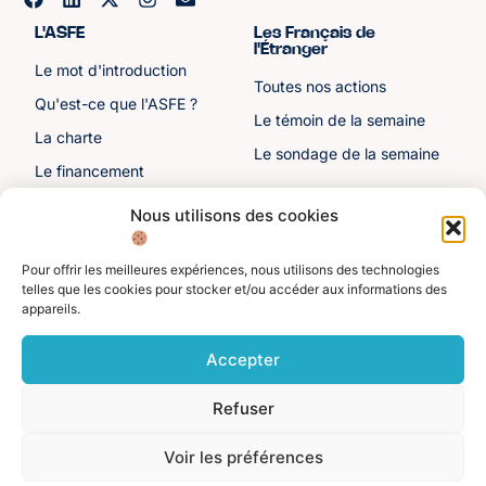
L'ASFE
Les Français de
l'Étranger
Le mot d'introduction
Toutes nos actions
Qu'est-ce que l'ASFE ?
Le témoin de la semaine
La charte
Le sondage de la semaine
Le financement
Notre histoire
Nous utilisons des cookies
Les sénateurs
Pour offrir les meilleures expériences, nous utilisons des technologies
Autre liens
Divers
telles que les cookies pour stocker et/ou accéder aux informations des
appareils.
Toutes les ressources
Protection des données
personnelles
Actualités
Accepter
Mentions légales
Contactez-nous
Refuser
Adhérer à l'ASFE
Je suis adhérent
Voir les préférences