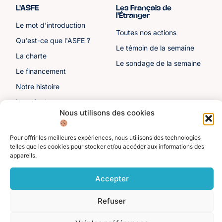
L'ASFE
Les Français de
l'Étranger
Le mot d'introduction
Toutes nos actions
Qu'est-ce que l'ASFE ?
Le témoin de la semaine
La charte
Le sondage de la semaine
Le financement
Notre histoire
Les sénateurs
Nous utilisons des cookies
Autre liens
Divers
Toutes les ressources
Protection des données
Pour offrir les meilleures expériences, nous utilisons des technologies
telles que les cookies pour stocker et/ou accéder aux informations des
personnelles
Actualités
appareils.
Mentions légales
Contactez-nous
Accepter
Adhérer à l'ASFE
Je suis adhérent
Refuser
©️ Alliance Solidaire des Français de l'Étranger. Tous droits réservés 2025.