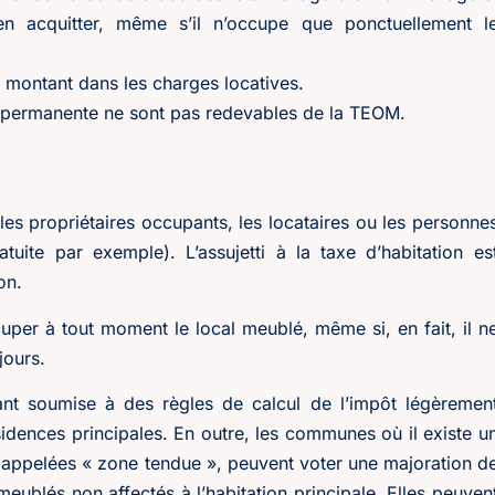
en acquitter, même s’il n’occupe que ponctuellement l
le montant dans les charges locatives.
n permanente ne sont pas redevables de la TEOM.
les propriétaires occupants, les locataires ou les personne
tuite par exemple). L’assujetti à la taxe d’habitation es
on.
ccuper à tout moment le local meublé, même si, en fait, il n
jours.
ant soumise à des règles de calcul de l’impôt légèremen
sidences principales. En outre, les communes où il existe u
s appelées « zone tendue », peuvent voter une majoration d
meublés non affectés à l’habitation principale. Elles peuven