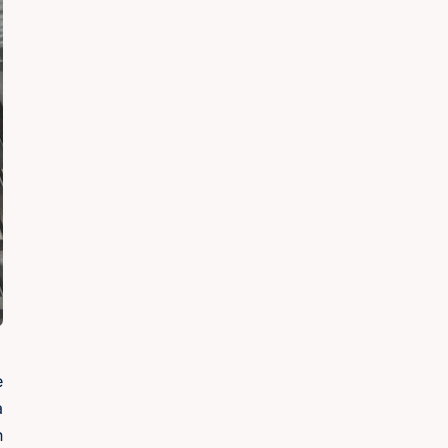
e
à
n