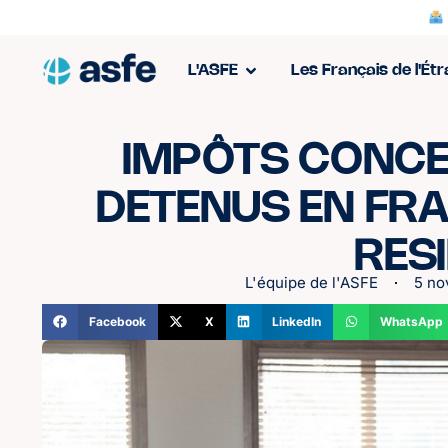
L'ASFE
Les Français de l'Ét
IMPÔTS CONCE
DETENUS EN FRA
RES
L'équipe de l'ASFE
5 no
Facebook
X
LinkedIn
WhatsApp