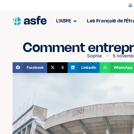
L'ASFE
Les Français de l'Ét
Comment entrepre
Sophie
5 novemb
Facebook
X
LinkedIn
WhatsApp