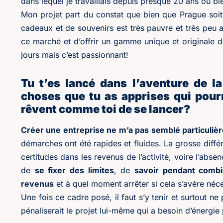
dans lequel je travaillais depuis presque 20 ans ou bi
Mon projet part du constat que bien que Prague soit u
cadeaux et de souvenirs est très pauvre et très peu a
ce marché et d’offrir un gamme unique et originale de
jours mais c’est passionnant!
Tu t’es lancé dans l’aventure de la
choses que tu as apprises qui pourra
rêvent comme toi de se lancer?
Créer une entreprise ne m’a pas semblé particuli
démarches ont été rapides et fluides. La grosse différ
certitudes dans les revenus de l’activité, voire l’abse
de
se fixer des limites
, de
savoir pendant combi
revenus
et à quel moment arrêter si cela s’avère néce
Une fois ce cadre posé, il faut s’y tenir et surtout n
pénaliserait le projet lui-même qui a besoin d’énergie