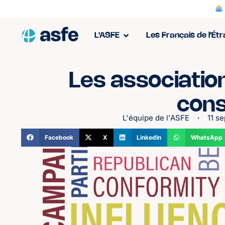
L'ASFE
Les Français de l'Ét
Les association
cons
L'équipe de l'ASFE
11 s
Facebook
X
LinkedIn
WhatsApp