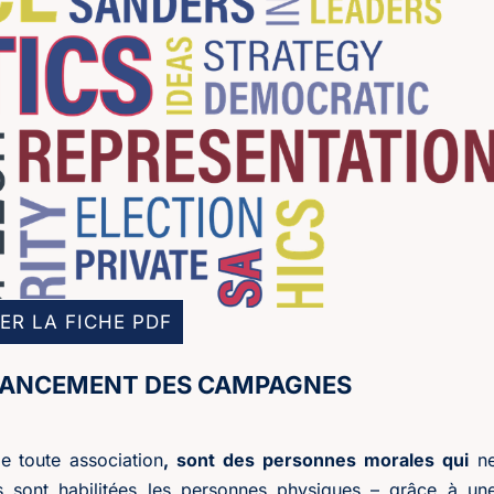
ER LA FICHE PDF
INANCEMENT DES CAMPAGNES
e toute association
, sont des personnes morales qui
n
s sont habilitées les personnes physiques – grâce à un