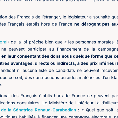
tion des Français de l’étranger, le législateur a souhaité qu
 des Français établis hors de France
ne dérogent pas au
oral
) de la loi précise bien que « les personnes morales, 
s, ne peuvent participer au financement de la campagn
 en leur consentant des dons sous quelque forme que c
utres avantages, directs ou indirects, à des prix inférieur
ndidat ni aucune liste de candidats ne peuvent recevoir
e ce soit, des contributions ou aides matérielles d’un Eta
».
ational des Français établis hors de France ne peuvent pa
tions consulaires. Le Ministère de l’Intérieur l’a d’ailleur
 de la Sénatrice Renaud-Garabedian
: « Quel que soit l
olitiques habilités à financer une campagne électorale, n