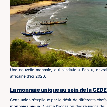
Une nouvelle monnaie, qui s’intitule « Eco », devra
africaine d’ici 2020.
La monnaie unique au sein de la CED
Cette union s’explique par le désir de différents che
monnaie unique
. C’est à l’occasion des réunions d