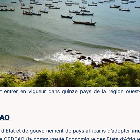
it entrer en vigueur dans quinze pays de la région ouest
EAO
fs d’Etat et de gouvernement de pays africains d’adopter
un
e la CEDEAO (la communauté Economique des Etats d’Afriqu