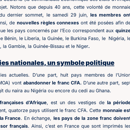
rojet. Notons que depuis 40 ans, cette volonté de monnai
du dernier sommet, le samedi 29 juin,
les membres on
insi, de
nouvelles règles connexes
ont été posées afin d
r que les pays concernés par l’Eco correspondent aux
quinz
e Bénin, le Liberia, la Guinée, le Burkina Faso, le Nigéria, l
i, la Gambie, la Guinée-Bissau et le Niger
.
es nationales, un symbole politique
ies actuelles. D’une part, huit pays membres de l’Unio
EMOA) vont
abandonner le franc CFA.
D’une autre part, sep
agit du naira au Nigéria ou encore du cedi au Ghana.
françaises d’Afrique
, est un des vestiges de
la périod
ent, quatorze pays utilisent le franc CFA. Cette
monnaie es
 la France
. En échange,
les pays de la zone franc doiven
sor français
. Ainsi, c’est en France que sont imprimés le