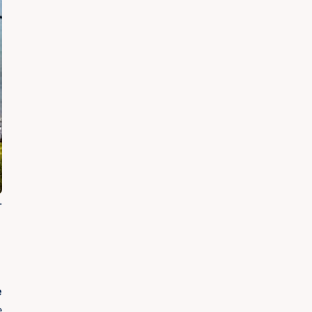
-
e
e