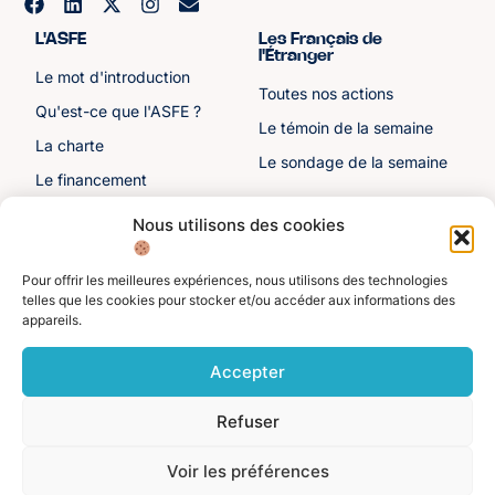
L'ASFE
Les Français de
l'Étranger
Le mot d'introduction
Toutes nos actions
Qu'est-ce que l'ASFE ?
Le témoin de la semaine
La charte
Le sondage de la semaine
Le financement
Notre histoire
Nous utilisons des cookies
Les sénateurs
Pour offrir les meilleures expériences, nous utilisons des technologies
Autre liens
Divers
telles que les cookies pour stocker et/ou accéder aux informations des
appareils.
Toutes les ressources
Protection des données
personnelles
Actualités
Accepter
Mentions légales
Contactez-nous
Refuser
Adhérer à l'ASFE
Je suis adhérent
Voir les préférences