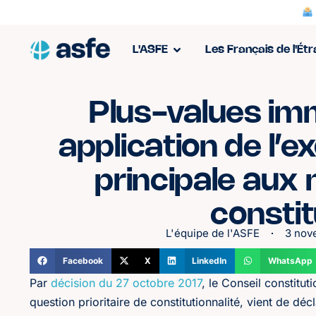
L'ASFE
Les Français de l'Ét
Plus-values imm
application de l’
principale aux
constit
L'équipe de l'ASFE
3 nov
Facebook
X
LinkedIn
WhatsApp
Par
décision du 27 octobre 2017
, le Conseil constituti
question prioritaire de constitutionnalité, vient de dé