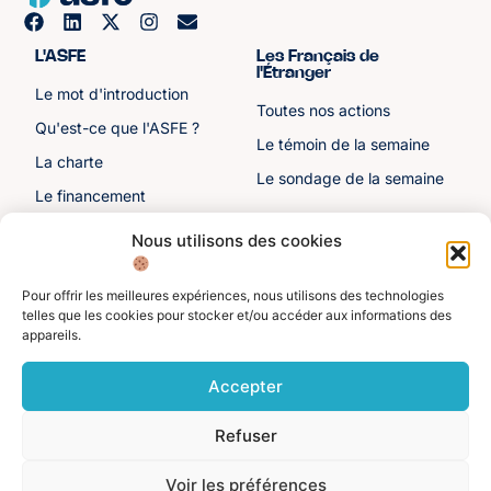
L'ASFE
Les Français de
l'Étranger
Le mot d'introduction
Toutes nos actions
Qu'est-ce que l'ASFE ?
Le témoin de la semaine
La charte
Le sondage de la semaine
Le financement
Notre histoire
Nous utilisons des cookies
Les sénateurs
Pour offrir les meilleures expériences, nous utilisons des technologies
Autre liens
Divers
telles que les cookies pour stocker et/ou accéder aux informations des
appareils.
Toutes les ressources
Protection des données
personnelles
Actualités
Accepter
Mentions légales
Contactez-nous
Refuser
Adhérer à l'ASFE
Je suis adhérent
Voir les préférences