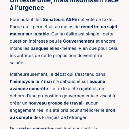
Un texte utile, mais insuffisant face
à l’urgence
Pour autant, les
Sénateurs ASFE
ont voté ce texte.
Parce qu’il permettait au moins de
remettre un sujet
majeur sur la table
. Car la réalité est simple : cette
question intéresse peu le
Gouvernement
et encore
moins les
banques
elles-mêmes. Rien que pour cela,
les autrices de cette proposition doivent être
saluées.
Malheureusement, le débat qui s’est tenu dans
l’hémicycle le
7 mai
n’a débouché sur
aucune
avancée concrète
. Le texte a été
rejeté
et, en
dehors d’une proposition gouvernementale visant à
créer un
nouveau groupe de travail
, aucun
engagement réel n’a été pris pour améliorer le
droit
au compte
des Français de l’étranger.
Des
pistes concrètes
existent pourtant : la