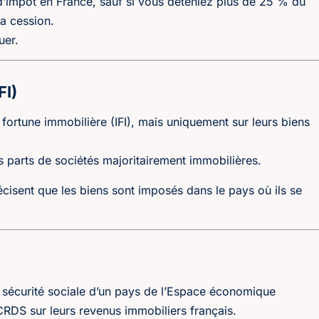
 d’impôt en France, sauf si vous déteniez plus de 25 % du
la cession.
uer.
FI)
 fortune immobilière (IFI), mais uniquement sur leurs biens
es parts de sociétés majoritairement immobilières.
écisent que les biens sont imposés dans le pays où ils se
e sécurité sociale d’un pays de l’Espace économique
CRDS sur leurs revenus immobiliers français.