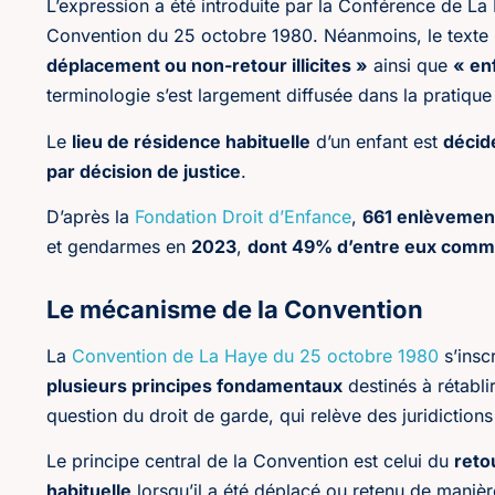
L’expression a été introduite par la Conférence de La 
Convention du 25 octobre 1980. Néanmoins, le texte 
déplacement ou non-retour illicites »
ainsi que
« en
terminologie s’est largement diffusée dans la pratique 
Le
lieu de résidence habituelle
d’un enfant est
décid
par décision de justice
.
D’après la
Fondation Droit d’Enfance
,
661 enlèvemen
et gendarmes en
2023
,
dont 49% d’entre eux commi
Le mécanisme de la Convention
La
Convention de La Haye du 25 octobre 1980
s’insc
plusieurs principes fondamentaux
destinés à rétablir
question du droit de garde, qui relève des juridictions
Le principe central de la Convention est celui du
reto
habituelle
lorsqu’il a été déplacé ou retenu de manière