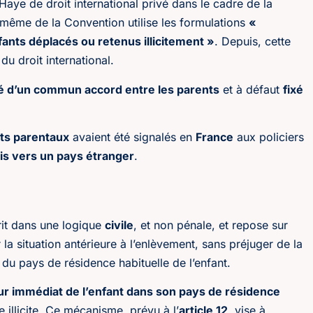
Haye de droit international privé dans le cadre de la
même de la Convention utilise les formulations
«
fants déplacés ou retenus illicitement »
. Depuis, cette
du droit international.
é d’un commun accord entre les parents
et à défaut
fixé
ts parentaux
avaient été signalés en
France
aux policiers
s vers un pays étranger
.
rit dans une logique
civile
, et non pénale, et repose sur
 la situation antérieure à l’enlèvement, sans préjuger de la
 du pays de résidence habituelle de l’enfant.
ur immédiat de l’enfant dans son pays de résidence
 illicite. Ce mécanisme, prévu à l’
article 12
, vise à