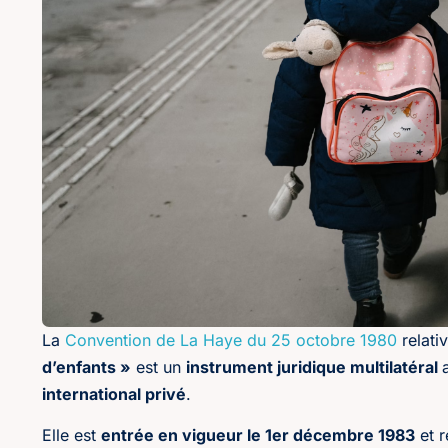
La
Convention de La Haye du 25 octobre 1980
relati
d’enfants »
est un
instrument juridique multilatéral
international privé
.
Elle est
entrée en vigueur le 1er décembre 1983
et r