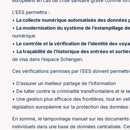
européens en cas de crise sanitaire grave comme lor
L’EES permettra :
•
La collecte numérique automatisée des données 
•
La modernisation du système de l’estampillage d
numérique
•
Le contrôle et la vérification de l’identité des vo
•
La traçabilité de l’historique des entrées et sort
de visa dans l’espace Schengen.
Ces vérifications permises par l’EES doivent permett
• D’assurer un meilleur partage de l’information
• De lutter contre la criminalité transfrontalière et le 
• Une gestion plus efficace des frontières, tout en vei
législation européenne sur la protection des données 
En somme, le tamponnage manuel sur les documents d
individuels dans une base de données centralisée. Ce