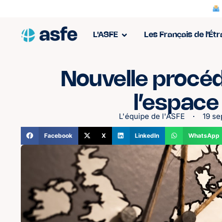
L'ASFE
Les Français de l'Ét
Nouvelle procé
l’espac
L'équipe de l'ASFE
19 s
Facebook
X
LinkedIn
WhatsApp