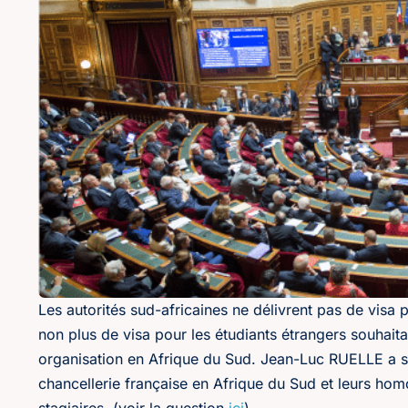
Les autorités sud-africaines ne délivrent pas de visa pe
non plus de visa pour les étudiants étrangers souhaita
organisation en Afrique du Sud. Jean-Luc RUELLE a sou
chancellerie française en Afrique du Sud et leurs hom
stagiaires. (voir la question
ici
)