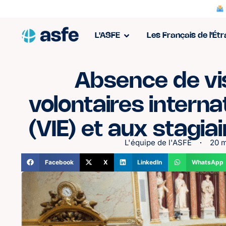
L'ASFE
Les Français de l'Ét
Absence de vi
volontaires intern
(VIE) et aux stagia
L'équipe de l'ASFE
20 
Facebook
X
LinkedIn
WhatsApp