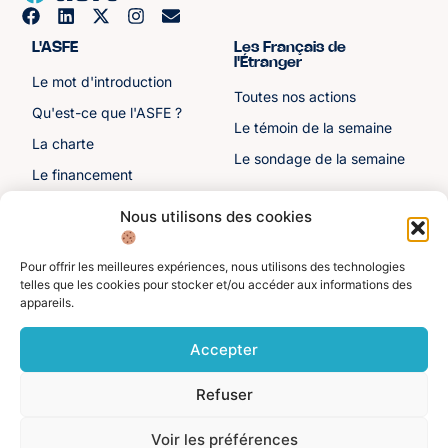
L'ASFE
Les Français de
l'Étranger
Le mot d'introduction
Toutes nos actions
Qu'est-ce que l'ASFE ?
Le témoin de la semaine
La charte
Le sondage de la semaine
Le financement
Notre histoire
Nous utilisons des cookies
Les sénateurs
Pour offrir les meilleures expériences, nous utilisons des technologies
Autre liens
Divers
telles que les cookies pour stocker et/ou accéder aux informations des
appareils.
Toutes les ressources
Protection des données
personnelles
Actualités
Accepter
Mentions légales
Contactez-nous
Refuser
Adhérer à l'ASFE
Je suis adhérent
Voir les préférences