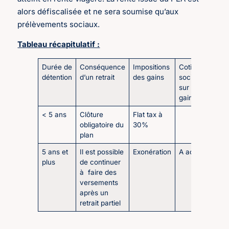
alors défiscalisée et ne sera soumise qu’aux
prélèvements sociaux.
Tableau récapitulatif :
Durée de
Conséquence
Impositions
Cotisations
détention
d’un retrait
des gains
sociales
sur les
gains*
< 5 ans
Clôture
Flat tax à
obligatoire du
30%
plan
5 ans et
Il est possible
Exonération
A acquitter
plus
de continuer
à faire des
versements
après un
retrait partiel