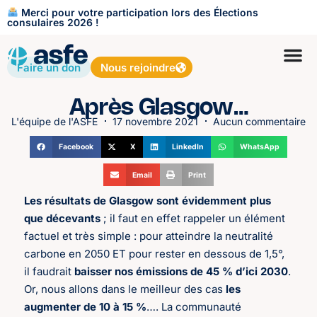
Merci pour votre participation lors des Élections
consulaires 2026 !
Faire un don
Nous rejoindre
Après Glasgow…
L'équipe de l'ASFE
17 novembre 2021
Aucun commentaire
Facebook
X
LinkedIn
WhatsApp
Email
Print
Les résultats de Glasgow sont évidemment plus
que décevants
; il faut en effet rappeler un élément
factuel et très simple : pour atteindre la neutralité
carbone en 2050 ET pour rester en dessous de 1,5°,
il faudrait
baisser nos émissions de 45 % d’ici 2030
.
Or, nous allons dans le meilleur des cas
les
augmenter de 10 à 15 %
…. La communauté