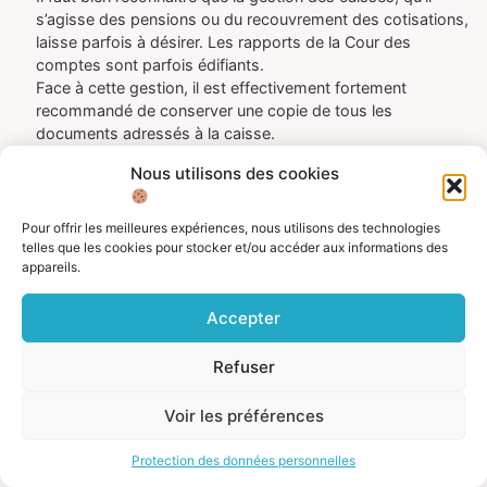
s’agisse des pensions ou du recouvrement des cotisations,
laisse parfois à désirer. Les rapports de la Cour des
comptes sont parfois édifiants.
Face à cette gestion, il est effectivement fortement
recommandé de conserver une copie de tous les
documents adressés à la caisse.
N’hésitez pas non plus à nous solliciter, si la caisse persiste
Nous utilisons des cookies
à vous suspendre votre pension malgré l’envoi du certificat
de vie.
Bien cordialement,
Pour offrir les meilleures expériences, nous utilisons des technologies
L’équipe de l’ASFE
telles que les cookies pour stocker et/ou accéder aux informations des
appareils.
Répondre
Accepter
mai 14, 2020 à 11:18 pm
Carrere marie
dit :
Refuser
Voir les préférences
Bonjour,
Je me bats depuis 3 mois avec un premier certificat de vie que
Protection des données personnelles
j’ai envoyé en recommandé depuis les États Unis….la poste en