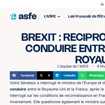
L'ASFE
Les Français de l'Ét
BREXIT : RECIPR
CONDUIRE ENTRE
ROYA
L'équipe de l'ASFE
6 fé
Facebook
X
LinkedIn
WhatsApp
Votre Sénateur a interrogé le ministre de l’Europe et d
conduire
entre le Royaume-Uni et la France, après le B
interrogé sur les conditions de reconnaissance en Fra
inversement. Elle questionne également le ministre s