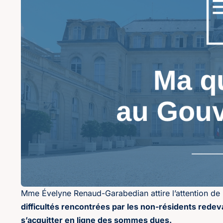
Mme Évelyne Renaud-Garabedian attire l’attention de M
difficultés rencontrées par les non-résidents redeva
s’acquitter en ligne des sommes dues.