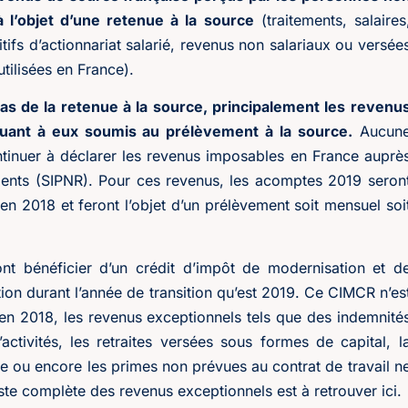
à l’objet d’une retenue à la source
(traitements, salaires
ifs d’actionnariat salarié, revenus non salariaux ou versée
utilisées en France).
as de la retenue à la source, principalement les revenu
quant à eux soumis au prélèvement à la source.
Aucun
ontinuer à déclarer les revenus imposables en France auprè
dents (SIPNR). Pour ces revenus, les acomptes 2019 seron
 en 2018 et feront l’objet d’un prélèvement soit mensuel soi
nt bénéficier d’un crédit d’impôt de modernisation et d
on durant l’année de transition qu’est 2019. Ce CIMCR n’es
en 2018, les revenus exceptionnels tels que des indemnité
ctivités, les retraites versées sous formes de capital, l
se ou encore les primes non prévues au contrat de travail n
ste complète des revenus exceptionnels est à retrouver ici.