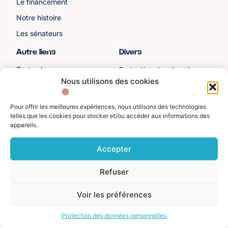
Le financement
Notre histoire
Les sénateurs
Autre liens
Divers
Toutes les ressources
Protection des données
personnelles
Nous utilisons des cookies
Actualités
Mentions légales
Contactez-nous
Pour offrir les meilleures expériences, nous utilisons des technologies
telles que les cookies pour stocker et/ou accéder aux informations des
Adhérer à l'ASFE
appareils.
Je suis adhérent
Accepter
©️ Alliance Solidaire des Français de l'Étranger. Tous droits réservés 2025.
Refuser
Voir les préférences
Protection des données personnelles